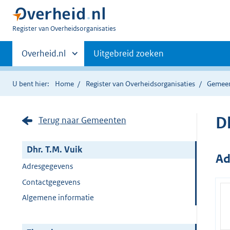
U
Register van Overheidsorganisaties
bent
Primaire
nu
Andere
Overheid.nl
Uitgebreid zoeken
hier:
sites
navigatie
binnen
U bent hier:
Home
Register van Overheidsorganisaties
Gemee
Dh
Terug naar Gemeenten
Dhr. T.M. Vuik
Ad
Adresgegevens
Contactgegevens
Algemene informatie