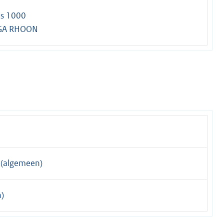
us 1000
GA RHOON
(algemeen)
)