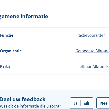
n
e
gemene informatie
l
i
n
Functie
Fractievoorzitter
k
:
Organisatie
Gemeente Albran
Partij
Leefbaar Albrand
Deel uw feedback
Ja
Nee
Was dit de informatie die u zocht?