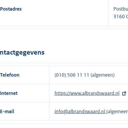
Postadres
Postb
3160 
ntactgegevens
Telefoon
(010) 506 11 11 (algemeen)
Internet
E
https://www.albrandswaard.nl
x
t
E-mail
info@albrandswaard.nl
(algemeen
e
r