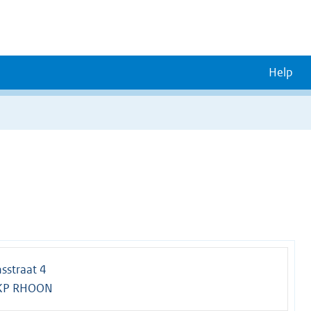
Help
nsstraat 4
KP RHOON