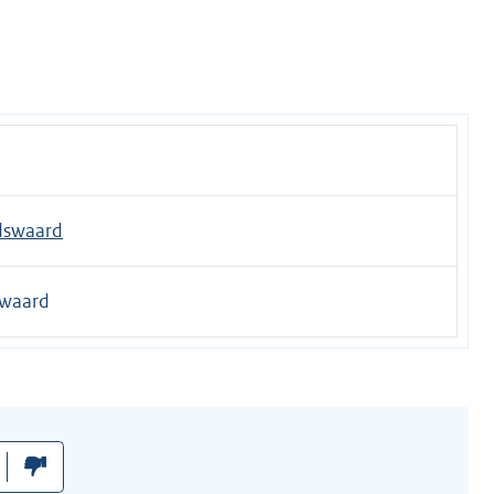
dswaard
swaard