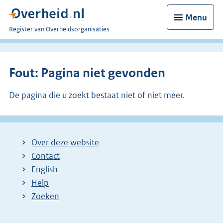
Menu
U
Register van Overheidsorganisaties
bent
nu
hier:
Fout: Pagina niet gevonden
De pagina die u zoekt bestaat niet of niet meer.
Over deze website
Contact
English
Help
Zoeken