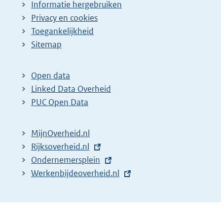
Informatie hergebruiken
Privacy en cookies
Toegankelijkheid
Sitemap
Open data
Linked Data Overheid
PUC Open Data
MijnOverheid.nl
E
Rijksoverheid.nl
x
E
Ondernemersplein
t
x
E
Werkenbijdeoverheid.nl
e
t
x
r
e
t
n
r
e