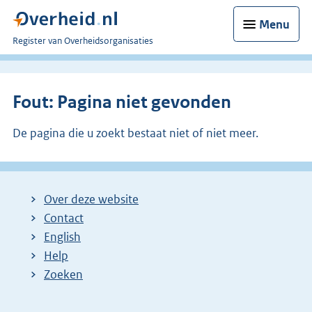
Menu
U
Register van Overheidsorganisaties
bent
nu
hier:
Fout: Pagina niet gevonden
De pagina die u zoekt bestaat niet of niet meer.
Over deze website
Contact
English
Help
Zoeken