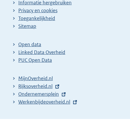
Informatie hergebruiken
Privacy en cookies
Toegankelijkheid
Sitemap
Open data
Linked Data Overheid
PUC Open Data
MijnOverheid.nl
E
Rijksoverheid.nl
x
E
Ondernemersplein
t
x
E
Werkenbijdeoverheid.nl
e
t
x
r
e
t
n
r
e