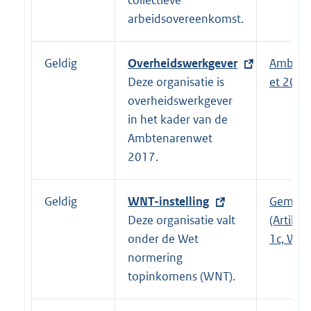
arbeidsovereenkomst.
e
r
n
Geldig
E
Overheidswerkgever
Ambten
e
x
Deze organisatie is
et 2017
l
t
overheidswerkgever
i
e
in het kader van de
n
r
Ambtenarenwet
k
n
2017.
:
e
l
Geldig
E
WNT-instelling
Gemeen
i
x
Deze organisatie valt
(Artikel 
n
t
onder de Wet
1c, WNT
k
e
normering
:
r
topinkomens (WNT).
n