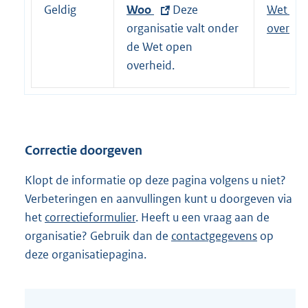
e
Geldig
E
Woo
Deze
Wet op
l
x
organisatie valt onder
overhei
i
t
de Wet open
n
e
overheid.
k
r
:
n
e
l
Correctie doorgeven
i
n
Klopt de informatie op deze pagina volgens u niet?
k
Verbeteringen en aanvullingen kunt u doorgeven via
:
het
correctieformulier
. Heeft u een vraag aan de
organisatie? Gebruik dan de
contactgegevens
op
deze organisatiepagina.