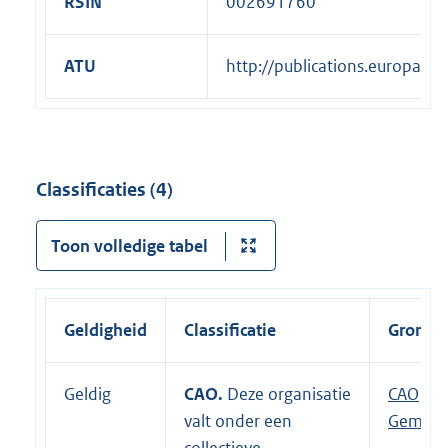
RSIN
002691760
ATU
http://publications.europa.
Classificaties (4)
Toon volledige tabel
Geldigheid
Classificatie
Grondsl
Geldig
CAO.
Deze organisatie
E
CAO
valt onder een
x
Gemeen
collectieve
t