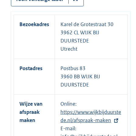
Bezoekadres
Karel de Grotestraat 30
3962 CL WIJK BIJ
DUURSTEDE
Utrecht
Postadres
Postbus 83
3960 BB WIJK BIJ
DUURSTEDE
Wijze van
Online:
E
afspraak
https://www.wijkbijduurste
x
maken
de.nl/afspraak-maken
t
E-mail:
e