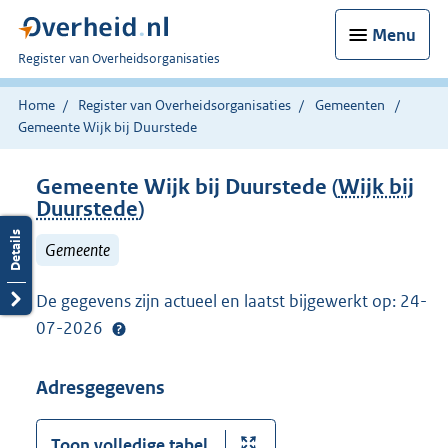
Menu
U
Register van Overheidsorganisaties
bent
nu
Home
Register van Overheidsorganisaties
Gemeenten
hier:
Gemeente Wijk bij Duurstede
Gemeente Wijk bij Duurstede (
Wijk bij
Duurstede
)
Gemeente
De gegevens zijn actueel en laatst bijgewerkt op: 24-
07-2026
Adresgegevens
Toon volledige tabel