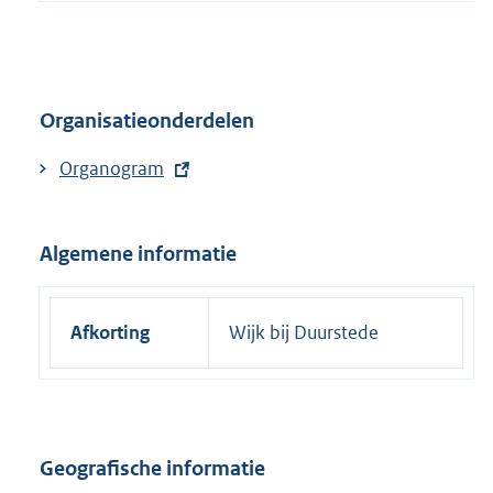
e
l
i
n
Organisatieonderdelen
k
:
E
Organogram
x
t
Algemene informatie
e
r
n
Afkorting
Wijk bij Duurstede
e
l
i
n
k
Geografische informatie