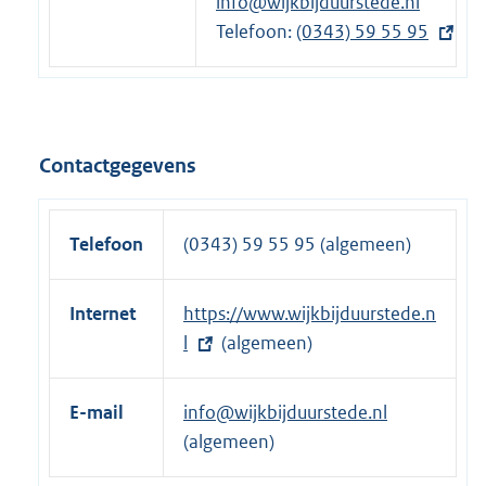
info@wijkbijduurstede.nl
r
Telefoon:
n
E
(0343) 59 55 95
e
x
l
t
i
e
n
r
Contactgegevens
k
n
:
e
l
Telefoon
(0343) 59 55 95 (algemeen)
i
n
Internet
E
https://www.wijkbijduurstede.n
k
x
l
(algemeen)
:
t
e
E-mail
info@wijkbijduurstede.nl
r
(algemeen)
n