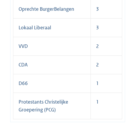
Oprechte BurgerBelangen
3
Lokaal Liberaal
3
VVD
2
CDA
2
D66
1
Protestants Christelijke
1
Groepering (PCG)