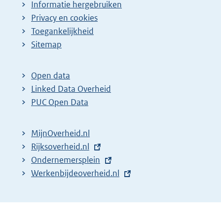
Informatie hergebruiken
Privacy en cookies
Toegankelijkheid
Sitemap
Open data
Linked Data Overheid
PUC Open Data
MijnOverheid.nl
E
Rijksoverheid.nl
x
E
Ondernemersplein
t
x
E
Werkenbijdeoverheid.nl
e
t
x
r
e
t
n
r
e