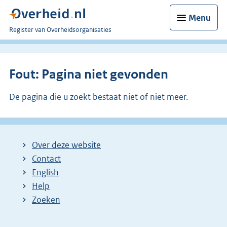
Menu
U
Register van Overheidsorganisaties
bent
nu
hier:
Fout: Pagina niet gevonden
De pagina die u zoekt bestaat niet of niet meer.
Over deze website
Contact
English
Help
Zoeken