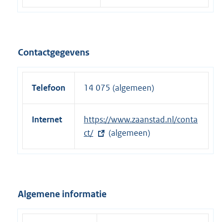
Contactgegevens
Telefoon
14 075 (algemeen)
Internet
E
https://www.zaanstad.nl/conta
x
ct/
(algemeen)
t
e
r
n
Algemene informatie
e
l