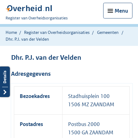
Menu
U
Register van Overheidsorganisaties
bent
nu
Home
Register van Overheidsorganisaties
Gemeenten
hier:
Dhr. P.J. van der Velden
Dhr. P.J. van der Velden
Adresgegevens
Bezoekadres
Stadhuisplein 100
1506 MZ ZAANDAM
Postadres
Postbus 2000
1500 GA ZAANDAM