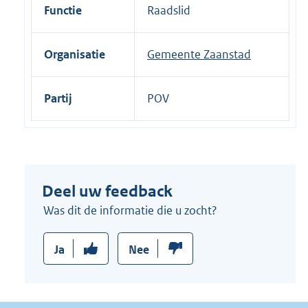
i
Functie
Raadslid
n
k
Organisatie
Gemeente Zaanstad
:
Partij
POV
Deel uw feedback
Was dit de informatie die u zocht?
Ja
Nee