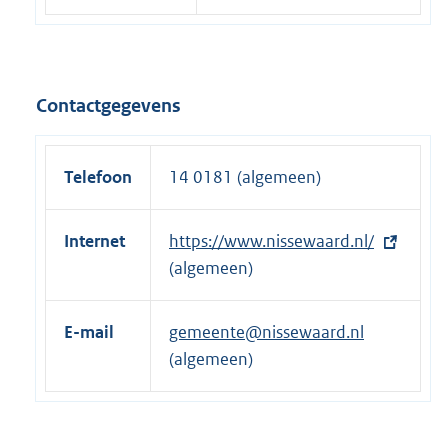
Contactgegevens
Telefoon
14 0181 (algemeen)
Internet
E
https://www.nissewaard.nl/
x
(algemeen)
t
e
E-mail
gemeente@nissewaard.nl
r
(algemeen)
n
e
l