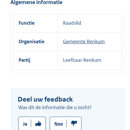
Algemene informatie
i
n
k
Functie
Raadslid
:
Organisatie
Gemeente Renkum
Partij
Leefbaar Renkum
Deel uw feedback
Was dit de informatie die u zocht?
Ja
Nee