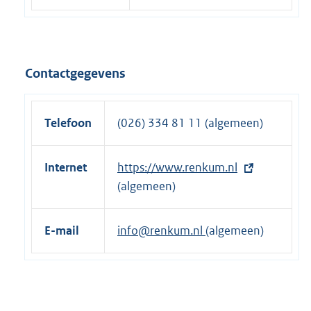
Contactgegevens
Telefoon
(026) 334 81 11 (algemeen)
Internet
E
https://www.renkum.nl
x
(algemeen)
t
e
E-mail
info@renkum.nl
(algemeen)
r
n
e
l