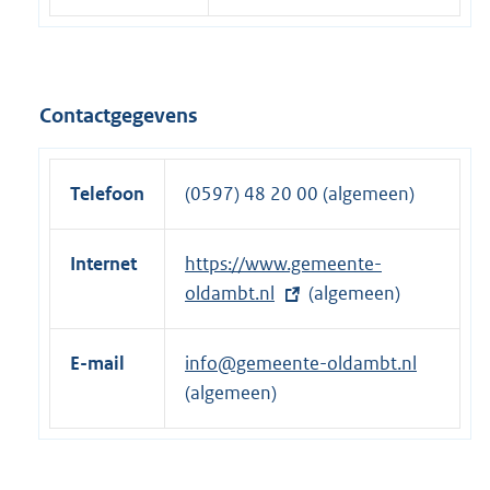
Contactgegevens
Telefoon
(0597) 48 20 00 (algemeen)
Internet
E
https://www.gemeente-
x
oldambt.nl
(algemeen)
t
e
E-mail
info@gemeente-oldambt.nl
r
(algemeen)
n
e
l