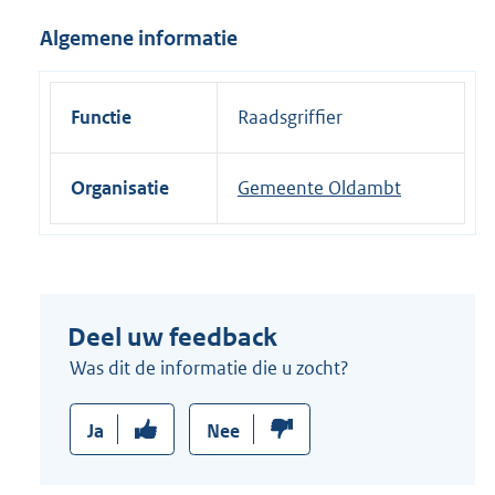
i
Algemene informatie
n
k
:
Functie
Raadsgriffier
Organisatie
Gemeente Oldambt
Deel uw feedback
Was dit de informatie die u zocht?
Ja
Nee