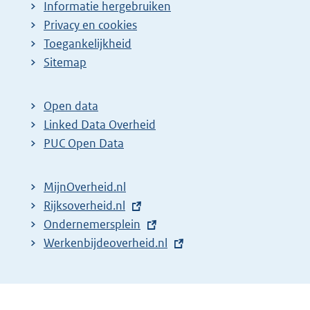
Informatie hergebruiken
Privacy en cookies
Toegankelijkheid
Sitemap
Open data
Linked Data Overheid
PUC Open Data
MijnOverheid.nl
E
Rijksoverheid.nl
x
E
Ondernemersplein
t
x
E
Werkenbijdeoverheid.nl
e
t
x
r
e
t
n
r
e