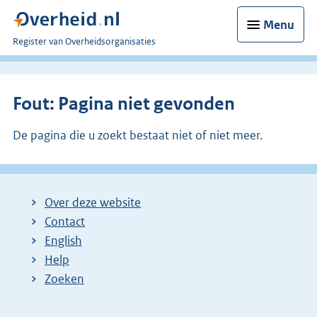
Menu
U
Register van Overheidsorganisaties
bent
nu
hier:
Fout: Pagina niet gevonden
De pagina die u zoekt bestaat niet of niet meer.
Over deze website
Contact
English
Help
Zoeken