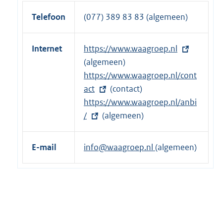
Telefoon
(077) 389 83 83 (algemeen)
Internet
E
https://www.waagroep.nl
x
(algemeen)
t
E
https://www.waagroep.nl/cont
e
x
act
(contact)
r
t
E
https://www.waagroep.nl/anbi
n
e
x
/
(algemeen)
e
r
t
l
n
e
E-mail
info@waagroep.nl
(algemeen)
i
e
r
n
l
n
k
i
e
:
n
l
k
i