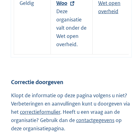
Geldig
E
Woo
Wet open
:
x
Deze
overheid
t
organisatie
e
valt onder de
r
Wet open
n
overheid.
e
l
i
n
Correctie doorgeven
k
:
Klopt de informatie op deze pagina volgens u niet?
Verbeteringen en aanvullingen kunt u doorgeven via
het
correctieformulier
. Heeft u een vraag aan de
organisatie? Gebruik dan de
contactgegevens
op
deze organisatiepagina.