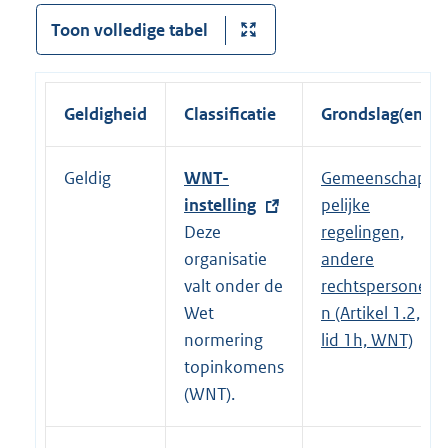
Toon volledige tabel
Geldigheid
Classificatie
Grondslag(en)
Geldig
E
WNT-
Gemeenschap
x
instelling
pelijke
t
Deze
regelingen,
e
organisatie
andere
r
valt onder de
rechtspersone
n
Wet
n (Artikel 1.2,
e
normering
lid 1h, WNT)
l
topinkomens
i
(WNT).
n
k