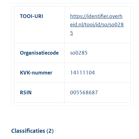
r
n
TOOI-URI
https://identifier.overh
e
eid.nl/tooi/id/so/so028
l
5
i
n
Organisatiecode
so0285
k
:
KVK-nummer
14111104
RSIN
005568687
Classificaties (2)