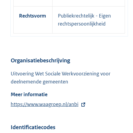
Rechtsvorm
Publiekrechtelijk - Eigen
rechtspersoonlijkheid
Organisatiebeschrijving
Uitvoering Wet Sociale Werkvoorziening voor
deelnemende gemeenten
Meer informatie
E
https://www.waagroep.nl/anbi
x
t
Identificatiecodes
e