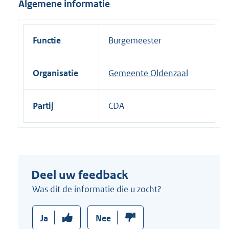
Algemene informatie
i
n
k
Functie
Burgemeester
:
Organisatie
Gemeente Oldenzaal
Partij
CDA
Deel uw feedback
Was dit de informatie die u zocht?
Ja
Nee