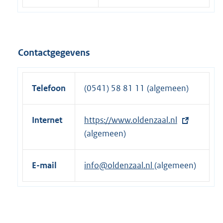
Contactgegevens
Telefoon
(0541) 58 81 11 (algemeen)
Internet
E
https://www.oldenzaal.nl
x
(algemeen)
t
e
E-mail
info@oldenzaal.nl
(algemeen)
r
n
e
l