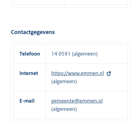
Contactgegevens
Telefoon
14 0591 (algemeen)
Internet
E
https://www.emmen.nl
x
(algemeen)
t
e
E-mail
gemeente@emmen.nl
r
(algemeen)
n
e
l