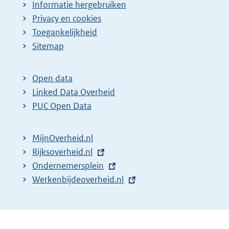
Informatie hergebruiken
Privacy en cookies
Toegankelijkheid
Sitemap
Open data
Linked Data Overheid
PUC Open Data
MijnOverheid.nl
E
Rijksoverheid.nl
x
E
Ondernemersplein
t
x
E
Werkenbijdeoverheid.nl
e
t
x
r
e
t
n
r
e