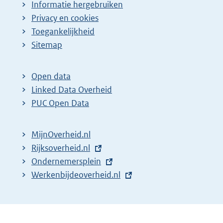
Informatie hergebruiken
Privacy en cookies
Toegankelijkheid
Sitemap
Open data
Linked Data Overheid
PUC Open Data
MijnOverheid.nl
E
Rijksoverheid.nl
x
E
Ondernemersplein
t
x
E
Werkenbijdeoverheid.nl
e
t
x
r
e
t
n
r
e