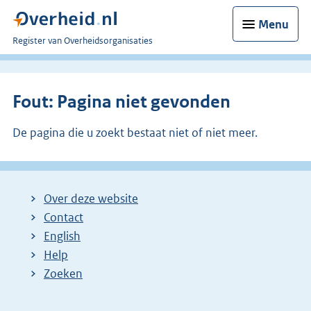
Menu
U
Register van Overheidsorganisaties
bent
nu
hier:
Fout: Pagina niet gevonden
De pagina die u zoekt bestaat niet of niet meer.
Over deze website
Contact
English
Help
Zoeken