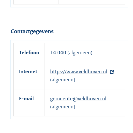
Contactgegevens
Telefoon
14 040 (algemeen)
Internet
E
https://www.veldhoven.nl
x
(algemeen)
t
e
E-mail
gemeente@veldhoven.nl
r
(algemeen)
n
e
l