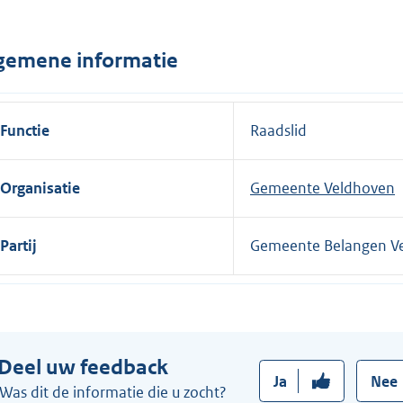
n
e
gemene informatie
l
i
n
Functie
Raadslid
k
:
Organisatie
Gemeente Veldhoven
Partij
Gemeente Belangen V
Deel uw feedback
Ja
Nee
Was dit de informatie die u zocht?