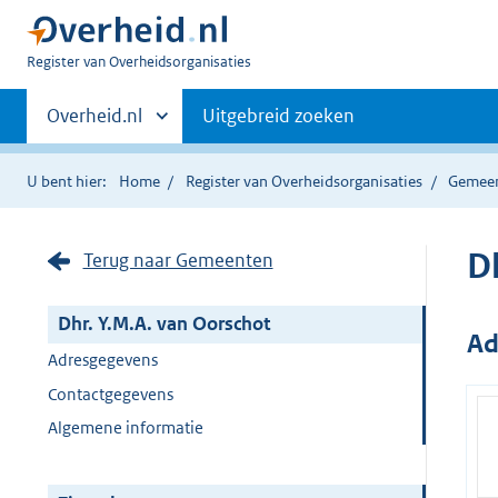
U
Register van Overheidsorganisaties
bent
Primaire
nu
Andere
Overheid.nl
Uitgebreid zoeken
hier:
sites
navigatie
binnen
U bent hier:
Home
Register van Overheidsorganisaties
Gemee
D
Terug naar Gemeenten
Dhr. Y.M.A. van Oorschot
Ad
Adresgegevens
Contactgegevens
Algemene informatie