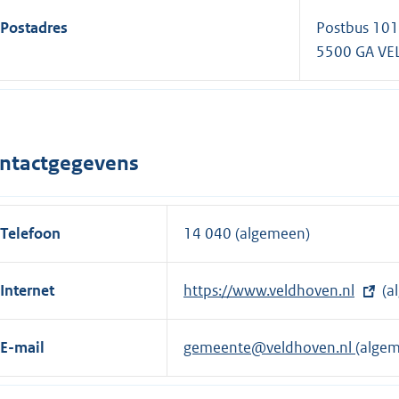
Postadres
Postbus 10
5500 GA V
ntactgegevens
Telefoon
14 040 (algemeen)
Internet
E
https://www.veldhoven.nl
(a
x
t
E-mail
gemeente@veldhoven.nl
(alge
e
r