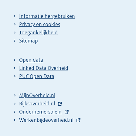
Informatie hergebruiken
Privacy en cookies
Toegankelijkheid
Sitemap
Open data
Linked Data Overheid
PUC Open Data
MijnOverheid.nl
E
Rijksoverheid.nl
x
E
Ondernemersplein
t
x
E
Werkenbijdeoverheid.nl
e
t
x