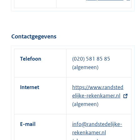
i
x
n
t
k
e
:
r
Contactgegevens
n
e
l
Telefoon
(020) 581 85 85
i
(algemeen)
n
k
Internet
E
https://www.randsted
:
x
elijke-rekenkamer.nl
t
(algemeen)
e
r
E-mail
info@randstedelijke-
n
rekenkamer.nl
e