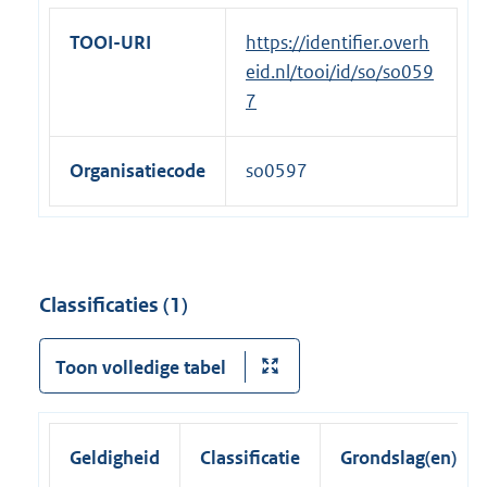
e
TOOI-URI
https://identifier.overh
l
eid.nl/tooi/id/so/so059
i
7
n
k
Organisatiecode
so0597
:
Classificaties (1)
Toon volledige tabel
Geldigheid
Classificatie
Grondslag(en)