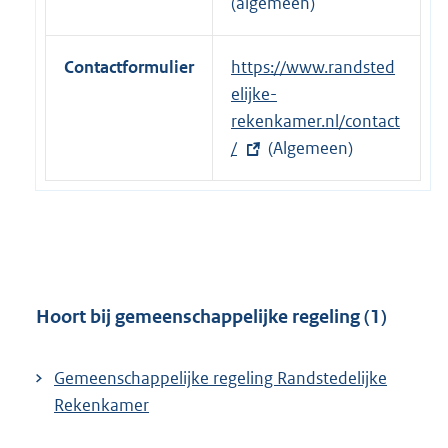
(algemeen)
l
i
Contactformulier
E
https://www.randsted
n
x
elijke-
k
t
rekenkamer.nl/contact
:
e
/
(Algemeen)
r
n
e
l
i
n
Hoort bij gemeenschappelijke regeling (1)
k
:
Gemeenschappelijke regeling Randstedelijke
Rekenkamer