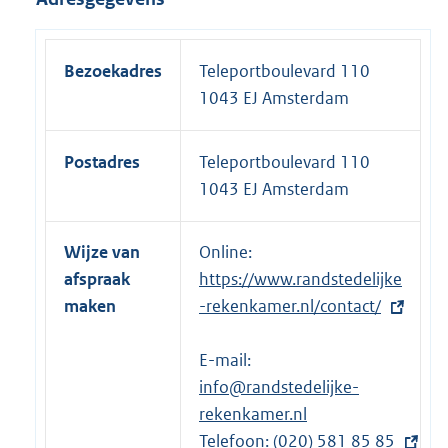
Bezoekadres
Teleportboulevard 110
1043 EJ Amsterdam
Postadres
Teleportboulevard 110
1043 EJ Amsterdam
Wijze van
Online:
E
afspraak
https://www.randstedelijke
x
maken
-rekenkamer.nl/contact/
t
e
E-mail:
r
info@randstedelijke-
n
rekenkamer.nl
e
Telefoon:
l
E
(020) 581 85 85