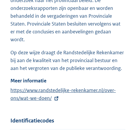
onderzoek naar het provinciaal beleid. De
onderzoeksrapporten zijn openbaar en worden
behandeld in de vergaderingen van Provinciale
Staten. Provinciale Staten besluiten vervolgens wat
er met de conclusies en aanbevelingen gedaan
wordt.
Op deze wijze draagt de Randstedelijke Rekenkamer
bij aan de kwaliteit van het provinciaal bestuur en
aan het vergroten van de publieke verantwoording.
Meer informatie
E
https://www.randstedelijke-rekenkamer.nl/over-
x
ons/wat-we-doen/
t
e
Identificatiecodes
r
n