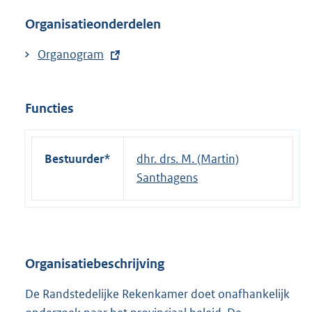
Organisatieonderdelen
E
Organogram
x
t
Functies
e
r
n
Bestuurder*
dhr. drs. M. (Martin)
e
Santhagens
l
i
n
k
:
Organisatiebeschrijving
De Randstedelijke Rekenkamer doet onafhankelijk