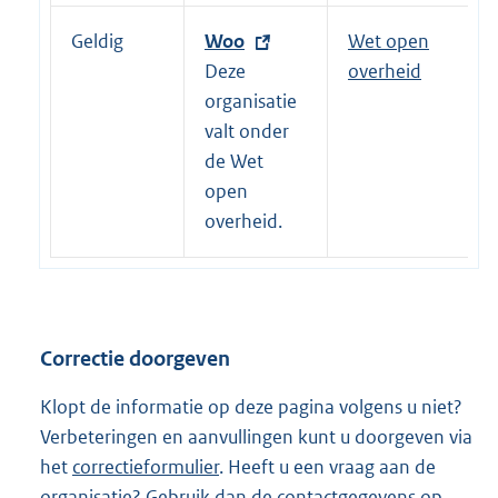
Geldig
E
Woo
Wet open
x
Deze
overheid
t
organisatie
e
valt onder
r
de Wet
n
open
e
overheid.
l
i
n
k
Correctie doorgeven
:
Klopt de informatie op deze pagina volgens u niet?
Verbeteringen en aanvullingen kunt u doorgeven via
het
correctieformulier
. Heeft u een vraag aan de
organisatie? Gebruik dan de
contactgegevens
op