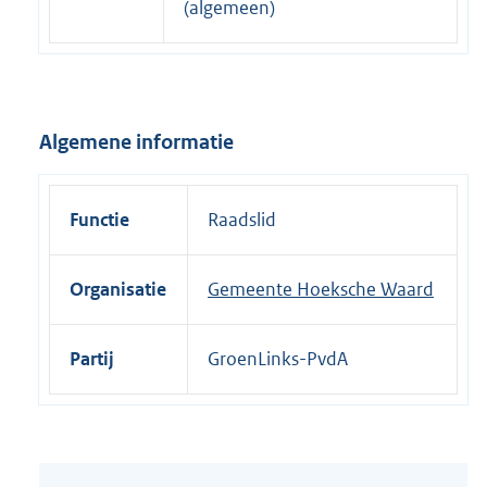
(algemeen)
n
e
l
i
Algemene informatie
n
k
:
Functie
Raadslid
Organisatie
Gemeente Hoeksche Waard
Partij
GroenLinks-PvdA