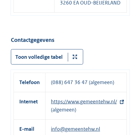
3260 EA OUD-BEIJERLAND
Contactgegevens
Toon volledige tabel
Telefoon
(088) 647 36 47 (algemeen)
Internet
E
https://www.gemeentehw.nl/
x
(algemeen)
t
e
E-mail
info@gemeentehw.nl
r