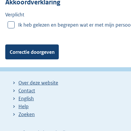
Akkoordverklaring
m
e
e
Verplicht
r
Ik heb gelezen en begrepen wat er met mijn perso
v
a
n
:
Over deze website
Contact
English
Help
Zoeken