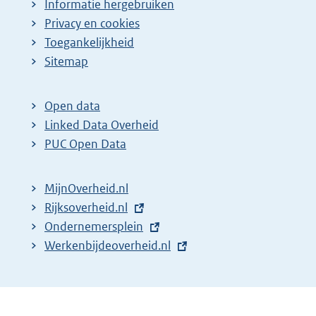
Informatie hergebruiken
Privacy en cookies
Toegankelijkheid
Sitemap
Open data
Linked Data Overheid
PUC Open Data
MijnOverheid.nl
E
Rijksoverheid.nl
x
E
Ondernemersplein
t
x
E
Werkenbijdeoverheid.nl
e
t
x
r
e
t
n
r
e