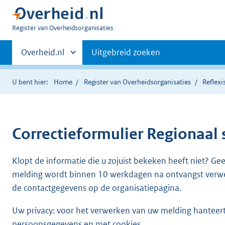
U
Register van Overheidsorganisaties
bent
Primaire
nu
Andere
Overheid.nl
Uitgebreid zoeken
hier:
sites
navigatie
binnen
U bent hier:
Home
Register van Overheidsorganisaties
Reflex
Correctieformulier
Regionaal 
Klopt de informatie die u zojuist bekeken heeft niet? Ge
melding wordt binnen 10 werkdagen na ontvangst verw
de contactgegevens op de organisatiepagina.
Uw privacy: voor het verwerken van uw melding hanteert 
persoonsgegevens en met cookies.