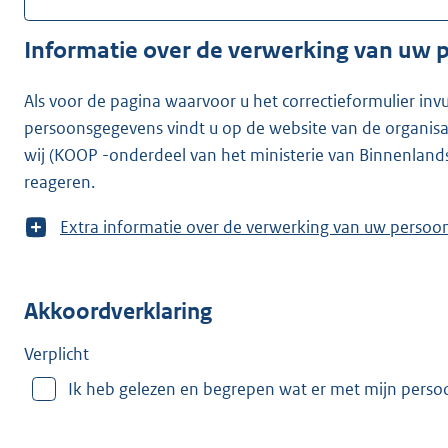
Informatie over de verwerking van uw
Als voor de pagina waarvoor u het correctieformulier inv
persoonsgegevens vindt u op de website van de organisatie waarvoor u he
wij (KOOP -onderdeel van het ministerie van Binnenland
reageren.
T
Extra informatie over de verwerking van uw
o
o
n
Akkoordverklaring
m
e
e
Verplicht
r
Ik heb gelezen en begrepen wat er met mijn pers
v
a
n