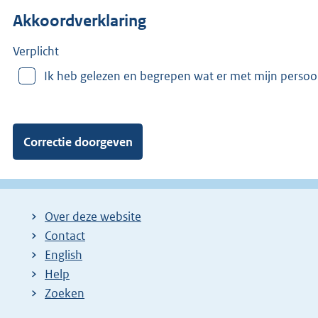
n
Akkoordverklaring
m
e
e
Verplicht
r
Ik heb gelezen en begrepen wat er met mijn perso
v
a
n
:
Over deze website
Contact
English
Help
Zoeken