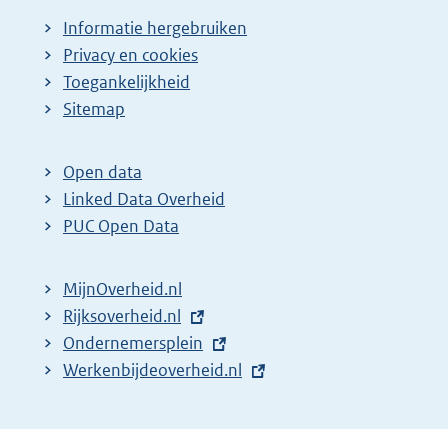
Informatie hergebruiken
Privacy en cookies
Toegankelijkheid
Sitemap
Open data
Linked Data Overheid
PUC Open Data
MijnOverheid.nl
E
Rijksoverheid.nl
x
E
Ondernemersplein
t
x
E
Werkenbijdeoverheid.nl
e
t
x
r
e
t