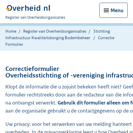
Menu
U
Register van Overheidsorganisaties
bent
nu
Home
Register van Overheidsorganisaties
Stichting
hier:
Infrastructuur Kwaliteitsborging Bodembeheer
Correctie
Formulier
Correctieformulier
Overheidsstichting of -vereniging infrastr
Klopt de informatie die u zojuist bekeken heeft niet? Gee
formulier rechtstreeks door aan de redacteur van die i
na ontvangst verwerkt.
Gebruik dit formulier alleen om 
aan de organisatie gebruikt u de contactgegevens op de o
Uw privacy: voor het verwerken van uw melding hanteert 
overheden. In de privacyverklaring leest u hoe Overhei