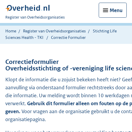
Menu
U
Register van Overheidsorganisaties
bent
nu
Home
Register van Overheidsorganisaties
Stichting Life
hier:
Sciences Health - TKI
Correctie Formulier
Correctieformulier
Overheidsstichting of -vereniging life scienc
Klopt de informatie die u zojuist bekeken heeft niet? Gee
aanvulling via onderstaand formulier rechtstreeks door a
die informatie. Uw melding wordt binnen 10 werkdagen 
verwerkt.
Gebruik dit formulier alleen om fouten op de 
geven.
Voor vragen aan de organisatie gebruikt u de con
organisatiepagina.