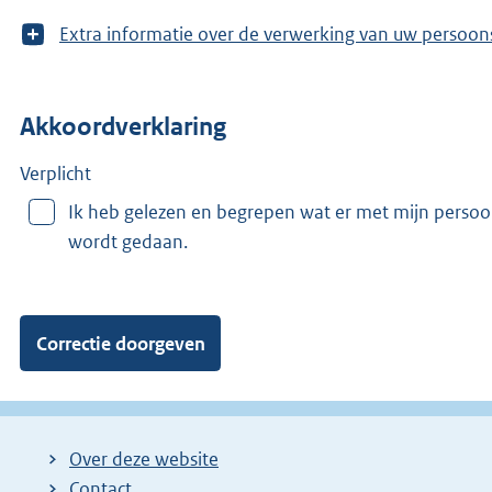
T
Extra informatie over de verwerking van uw 
o
o
n
Akkoordverklaring
m
e
e
Verplicht
r
Ik heb gelezen en begrepen wat er met mijn perso
v
wordt gedaan.
a
n
:
Over deze website
Contact