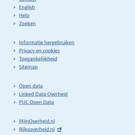
English
Help
Zoeken
Informatie hergebruiken
Privacy en cookies
Toegankelijkheid
Sitemap
Open data
Linked Data Overheid
PUC Open Data
MijnOverheid.nl
E
Rijksoverheid.nl