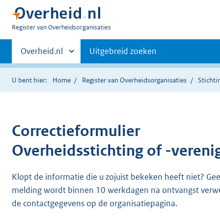
U
Register van Overheidsorganisaties
bent
Primaire
nu
Andere
Overheid.nl
Uitgebreid zoeken
hier:
sites
navigatie
binnen
U bent hier:
Home
Register van Overheidsorganisaties
Sticht
Correctieformulier
Overheidsstichting of -vereni
Klopt de informatie die u zojuist bekeken heeft niet? Ge
melding wordt binnen 10 werkdagen na ontvangst verw
de contactgegevens op de organisatiepagina.