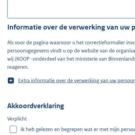
Informatie over de verwerking van uw
Als voor de pagina waarvoor u het correctieformulier inv
persoonsgegevens vindt u op de website van de organisatie waarvoor u he
wij (KOOP -onderdeel van het ministerie van Binnenland
reageren.
T
Extra informatie over de verwerking van uw
o
o
n
Akkoordverklaring
m
e
e
Verplicht
r
Ik heb gelezen en begrepen wat er met mijn pers
v