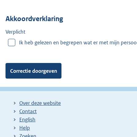
o
n
Akkoordverklaring
m
e
e
Verplicht
r
Ik heb gelezen en begrepen wat er met mijn perso
v
a
n
:
Over deze website
Contact
English
Help
Zoeken