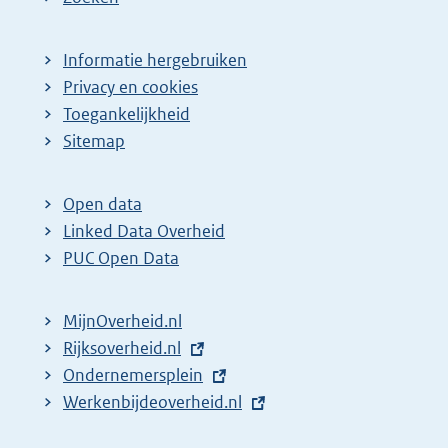
Informatie hergebruiken
Privacy en cookies
Toegankelijkheid
Sitemap
Open data
Linked Data Overheid
PUC Open Data
MijnOverheid.nl
E
Rijksoverheid.nl
x
E
Ondernemersplein
t
x
E
Werkenbijdeoverheid.nl
e
t
x