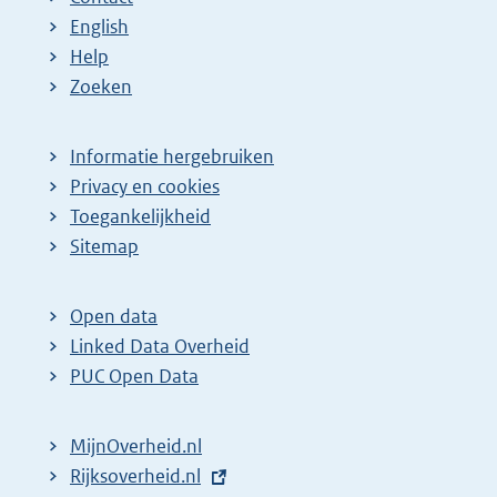
English
Help
Zoeken
Informatie hergebruiken
Privacy en cookies
Toegankelijkheid
Sitemap
Open data
Linked Data Overheid
PUC Open Data
MijnOverheid.nl
E
Rijksoverheid.nl