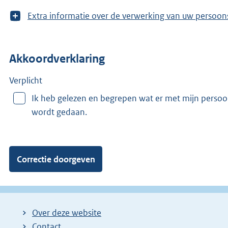
T
Extra informatie over de verwerking van uw 
o
o
n
Akkoordverklaring
m
e
e
Verplicht
r
Ik heb gelezen en begrepen wat er met mijn perso
v
wordt gedaan.
a
n
:
Over deze website
Contact