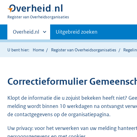
U
Register van Overheidsorganisaties
bent
Primaire
nu
Andere
Overheid.nl
Uitgebreid zoeken
hier:
sites
navigatie
binnen
U bent hier:
Home
Register van Overheidsorganisaties
Regelin
Correctieformulier
Gemeenscha
Klopt de informatie die u zojuist bekeken heeft niet? Ge
melding wordt binnen 10 werkdagen na ontvangst verw
de contactgegevens op de organisatiepagina.
Uw privacy: voor het verwerken van uw melding hanteert 
persoonsgegevens en met cookies.