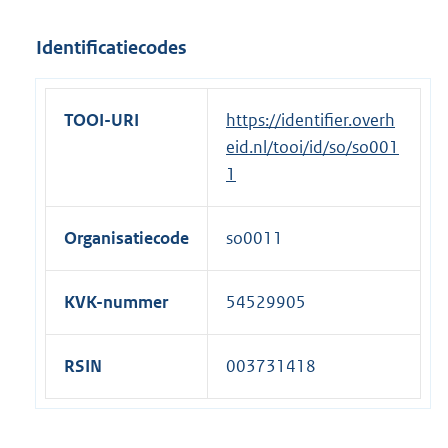
e
Identificatiecodes
r
n
e
TOOI-URI
https://identifier.overh
l
eid.nl/tooi/id/so/so001
i
1
n
k
Organisatiecode
so0011
:
KVK-nummer
54529905
RSIN
003731418