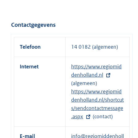
i
n
k
Contactgegevens
:
Telefoon
14 0182 (algemeen)
Internet
E
https://www.regiomid
x
denholland.nl
t
(algemeen)
e
E
https://www.regiomid
r
x
denholland.nl/shortcut
n
t
s/sendcontactmessage
e
e
.aspx
(contact)
l
r
i
n
E-mail
info@regiomiddenholl