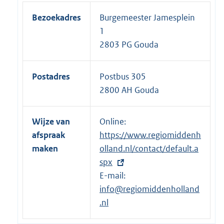
Bezoekadres
Burgemeester Jamesplein
1
2803 PG Gouda
Postadres
Postbus 305
2800 AH Gouda
Wijze van
Online:
E
afspraak
https://www.regiomiddenh
x
maken
olland.nl/contact/default.a
t
spx
e
E-mail:
r
info@regiomiddenholland
n
.nl
e
l