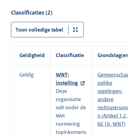
Classificaties (2)
Toon volledige tabel
Geldigheid
Classificatie
Grondslag(en)
Geldig
E
WNT-
Gemeenschap
x
instelling
pelijke
t
Deze
regelingen,
e
organisatie
andere
r
valt onder de
rechtspersone
n
Wet
n (Artikel 1.2,
e
normering
lid 1h, WNT)
l
topinkomens