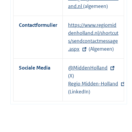
n
e
and.nl
(algemeen)
k
l
:
i
Contactformulier
E
https://www.regiomid
n
x
denholland.nl/shortcut
k
t
s/sendcontactmessage
:
e
.aspx
(Algemeen)
r
n
Sociale Media
E
@MiddenHolland
e
x
(X)
l
t
E
Regio Midden-Holland
i
e
x
(LinkedIn)
n
r
t
k
n
e
:
e
r
l
n
i
e