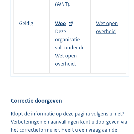
i
(WNT).
n
k
Geldig
E
Woo
Wet open
:
x
Deze
overheid
t
organisatie
e
valt onder de
r
Wet open
n
overheid.
e
l
i
n
Correctie doorgeven
k
:
Klopt de informatie op deze pagina volgens u niet?
Verbeteringen en aanvullingen kunt u doorgeven via
het
correctieformulier
. Heeft u een vraag aan de