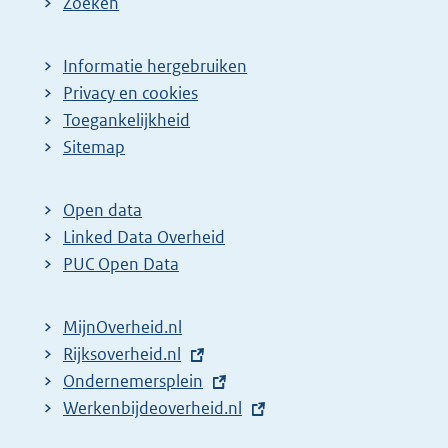
Zoeken
Informatie hergebruiken
Privacy en cookies
Toegankelijkheid
Sitemap
Open data
Linked Data Overheid
PUC Open Data
MijnOverheid.nl
E
Rijksoverheid.nl
x
E
Ondernemersplein
t
x
E
Werkenbijdeoverheid.nl
e
t
x