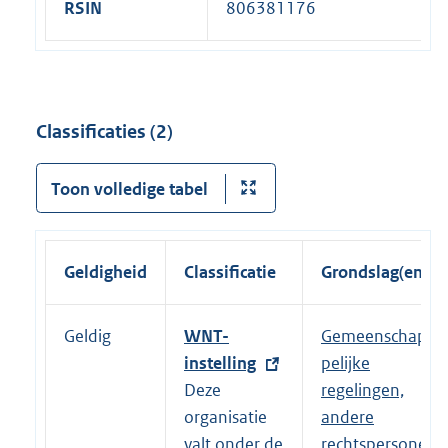
RSIN
806381176
Classificaties (2)
Toon volledige tabel
Geldigheid
Classificatie
Grondslag(en)
Geldig
E
WNT-
Gemeenschap
x
instelling
pelijke
t
Deze
regelingen,
e
organisatie
andere
r
valt onder de
rechtspersone