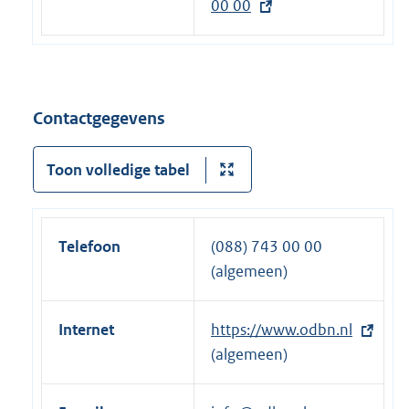
00 00
n
x
e
t
l
e
i
r
n
n
Contactgegevens
k
e
:
l
Toon volledige tabel
i
n
k
Telefoon
(088) 743 00 00
:
(algemeen)
Internet
E
https://www.odbn.nl
x
(algemeen)
t
e