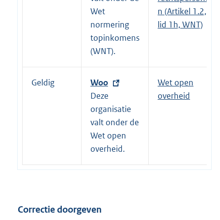
n
Wet
n (Artikel 1.2,
e
normering
lid 1h, WNT)
l
topinkomens
i
(WNT).
n
k
Geldig
E
Woo
Wet open
:
x
Deze
overheid
t
organisatie
e
valt onder de
r
Wet open
n
overheid.
e
l
i
n
Correctie doorgeven
k