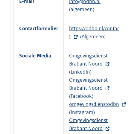
E-mail
info@odbn.nl
r
(algemeen)
n
e
Contactformulier
E
https://odbn.nl/contac
l
x
t
(Algemeen)
i
t
n
e
k
Sociale Media
E
Omgevingsdienst
r
:
x
Brabant Noord
n
t
(LinkedIn)
e
e
E
Omgevingsdienst
l
r
x
Brabant Noord
i
n
t
(Facebook)
n
e
e
E
omgevingsdienstodbn
k
l
r
x
(Instagram)
:
i
n
t
E
Omgevingsdienst
n
e
e
x
Brabant Noord