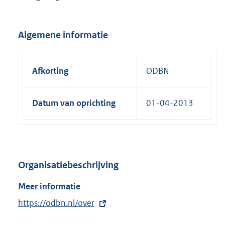
x
t
Algemene informatie
e
r
n
Afkorting
ODBN
e
l
Datum van oprichting
01-04-2013
i
n
k
:
Organisatiebeschrijving
Meer informatie
E
https://odbn.nl/over
x