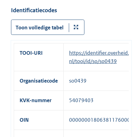
t
Identificatiecodes
e
r
Toon volledige tabel
n
e
l
i
TOOI-URI
https://identifier.overheid.
n
nl/tooi/id/so/so0439
k
:
Organisatiecode
so0439
KVK-nummer
54079403
OIN
00000001806381176000