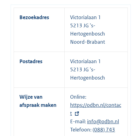
Bezoekadres
Victorialaan 1
5213 JG 's-
Hertogenbosch
Noord-Brabant
Postadres
Victorialaan 1
5213 JG 's-
Hertogenbosch
Wijze van
Online:
E
afspraak maken
https://odbn.nl/contac
x
t
t
E-mail:
e
info@odbn.nl
Telefoon:
r
E
(088) 743