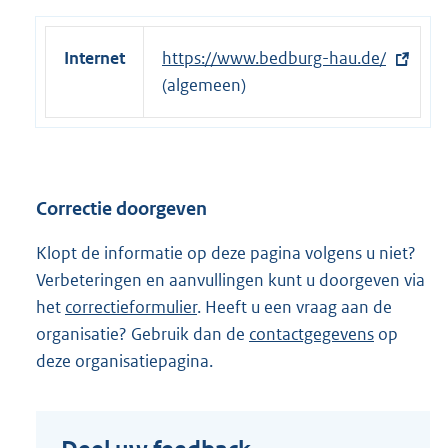
Internet
E
https://www.bedburg-hau.de/
x
(algemeen)
t
e
r
n
Correctie doorgeven
e
l
Klopt de informatie op deze pagina volgens u niet?
i
Verbeteringen en aanvullingen kunt u doorgeven via
n
het
correctieformulier
. Heeft u een vraag aan de
k
organisatie? Gebruik dan de
contactgegevens
op
:
deze organisatiepagina.