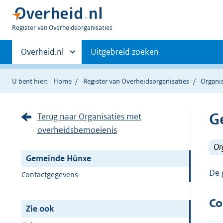
U
Register van Overheidsorganisaties
bent
Primaire
nu
Andere
Overheid.nl
Uitgebreid zoeken
hier:
sites
navigatie
binnen
U bent hier:
Home
Register van Overheidsorganisaties
Organi
G
Terug naar Organisaties met
overheidsbemoeienis
Or
Gemeinde Hünxe
De 
Contactgegevens
Co
Zie ook