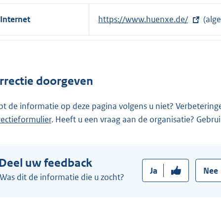
Internet
E
https://www.huenxe.de/
(alg
x
t
e
r
rrectie doorgeven
n
e
pt de informatie op deze pagina volgens u niet? Verbetering
l
rectieformulier
. Heeft u een vraag aan de organisatie? Gebru
i
n
k
Deel uw feedback
:
Ja
Nee
Was dit de informatie die u zocht?