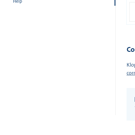
Help
Co
Klo
cor