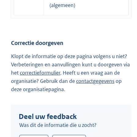
x
(algemeen)
t
e
r
n
Correctie doorgeven
e
l
Klopt de informatie op deze pagina volgens u niet?
i
Verbeteringen en aanvullingen kunt u doorgeven via
n
het
correctieformulier
. Heeft u een vraag aan de
k
organisatie? Gebruik dan de
contactgegevens
op
:
deze organisatiepagina.
Deel uw feedback
Was dit de informatie die u zocht?