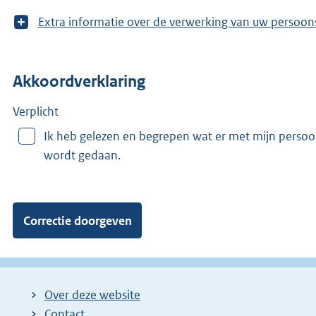
T
Extra informatie over de verwerking van uw 
o
o
n
Akkoordverklaring
m
e
e
Verplicht
r
Ik heb gelezen en begrepen wat er met mijn perso
v
wordt gedaan.
a
n
:
Over deze website
Contact