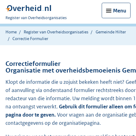
Menu
U
Register van Overheidsorganisaties
bent
nu
Home
Register van Overheidsorganisaties
Gemeinde Hilter
hier:
Correctie Formulier
Correctieformulier
Organisatie met overheidsbemoeienis Geme
Klopt de informatie die u zojuist bekeken heeft niet? Gee
of aanvulling via onderstaand formulier rechtstreeks doo
redacteur van die informatie. Uw melding wordt binnen
na ontvangst verwerkt.
Gebruik dit formulier alleen om 
pagina door te geven.
Voor vragen aan de organisatie geb
contactgegevens op de organisatiepagina.