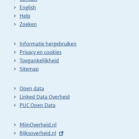
English
Help
Zoeken
Informatie hergebruiken
Privacy en cookies
Toegankelijkheid
Sitemap
Open data
Linked Data Overheid
PUC Open Data
MijnOverheid.nl
E
Rijksoverheid.nl