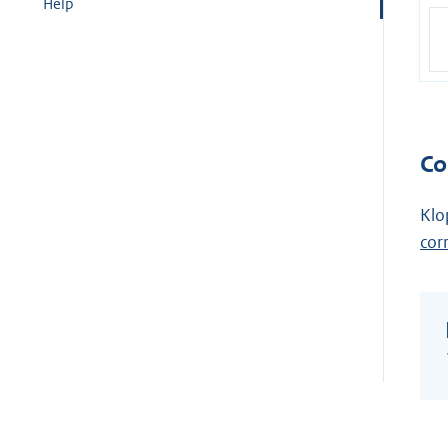
Help
Co
Klo
cor