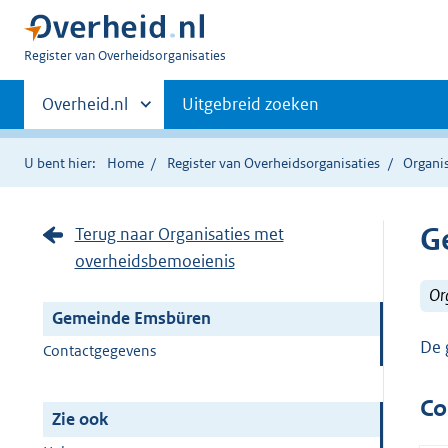
U
Register van Overheidsorganisaties
bent
Primaire
nu
Andere
Overheid.nl
Uitgebreid zoeken
hier:
sites
navigatie
binnen
U bent hier:
Home
Register van Overheidsorganisaties
Organi
G
Terug naar Organisaties met
overheidsbemoeienis
Or
Gemeinde Emsbüren
De 
Contactgegevens
Co
Zie ook