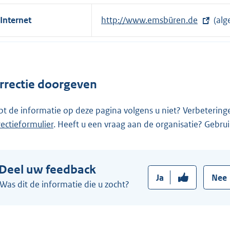
Internet
E
http://www.emsbüren.de
(alg
x
t
e
r
rrectie doorgeven
n
e
pt de informatie op deze pagina volgens u niet? Verbetering
l
rectieformulier
. Heeft u een vraag aan de organisatie? Gebru
i
n
k
Deel uw feedback
:
Ja
Nee
Was dit de informatie die u zocht?