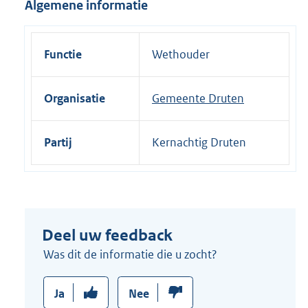
Algemene informatie
i
n
k
Functie
Wethouder
:
Organisatie
Gemeente Druten
Partij
Kernachtig Druten
Deel uw feedback
Was dit de informatie die u zocht?
Ja
Nee