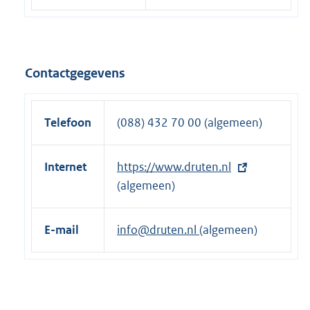
Contactgegevens
Telefoon
(088) 432 70 00 (algemeen)
Internet
E
https://www.druten.nl
x
(algemeen)
t
e
E-mail
info@druten.nl
(algemeen)
r
n
e
l