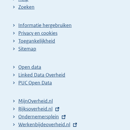
Zoeken
Informatie hergebruiken
Privacy en cookies
Toegankelijkheid
Sitemap
Open data
Linked Data Overheid
PUC Open Data
MijnOverheid.nl
E
Rijksoverheid.nl
x
E
Ondernemersplein
t
x
E
Werkenbijdeoverheid.nl