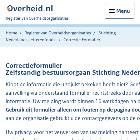
Menu
U
Register van Overheidsorganisaties
bent
nu
Home
Register van Overheidsorganisaties
Stichting
hier:
Nederlands Letterenfonds
Correctie Formulier
Correctieformulier
Zelfstandig bestuursorgaan Stichting Nede
Klopt de informatie die u zojuist bekeken heeft niet? Gee
aanvulling via onderstaand formulier rechtstreeks door a
informatie. Uw melding wordt binnen 10 werkdagen na o
Gebruik dit formulier alleen om fouten op de pagina do
aan de organisatie gebruikt u de contactgegevens op de o
Uw privacy: voor het verwerken van uw melding hanteert 