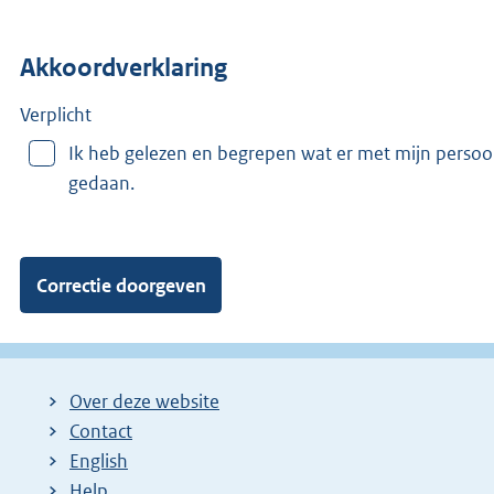
o
n
Akkoordverklaring
m
e
e
Verplicht
r
Ik heb gelezen en begrepen wat er met mijn perso
v
gedaan.
a
n
:
Over deze website
Contact
English
Help