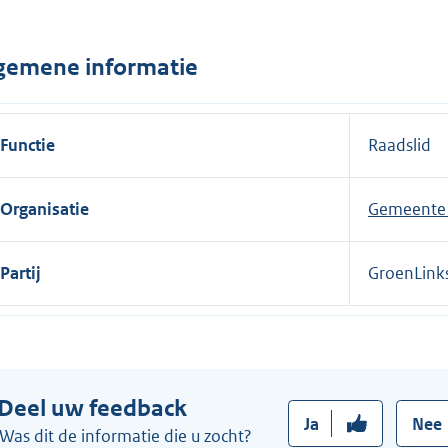
n
e
gemene informatie
l
i
n
Functie
Raadslid
k
:
Organisatie
Gemeente 
Partij
GroenLink
Deel uw feedback
Ja
Nee
Was dit de informatie die u zocht?