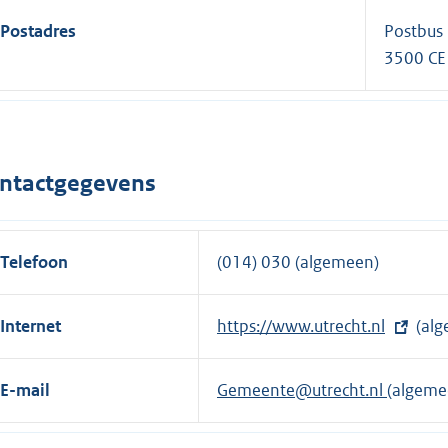
Postadres
Postbus
3500 CE
ntactgegevens
Telefoon
(014) 030 (algemeen)
Internet
E
https://www.utrecht.nl
(alg
x
t
E-mail
Gemeente@utrecht.nl
(algeme
e
r