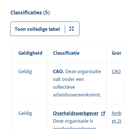
r
Classificaties (5)
n
e
Toon volledige tabel
l
i
n
k
Geldigheid
Classificatie
Grondsl
:
Geldig
CAO.
Deze organisatie
E
CAO Rij
valt onder een
x
collectieve
t
arbeidsovereenkomst.
e
r
n
Geldig
E
Overheidswerkgever
Ambten
e
x
Deze organisatie is
et 2017
l
t
overheidswerkgever