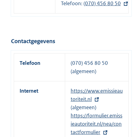
Telefoon:
e
E
(070) 456 80 50
l
x
i
t
n
e
k
r
Contactgegevens
:
n
e
l
Telefoon
(070) 456 80 50
i
(algemeen)
n
k
Internet
E
https://www.emissieau
:
x
toriteit.nl
t
(algemeen)
e
E
https://formulier.emiss
r
x
ieautoriteit.nl/nea/con
n
t
tactformulier