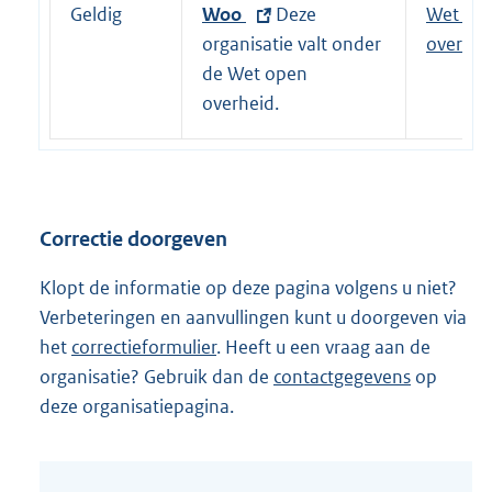
e
Geldig
E
Woo
Deze
Wet op
l
x
organisatie valt onder
overhei
i
t
de Wet open
n
e
overheid.
k
r
:
n
e
l
Correctie doorgeven
i
n
Klopt de informatie op deze pagina volgens u niet?
k
Verbeteringen en aanvullingen kunt u doorgeven via
:
het
correctieformulier
. Heeft u een vraag aan de
organisatie? Gebruik dan de
contactgegevens
op
deze organisatiepagina.