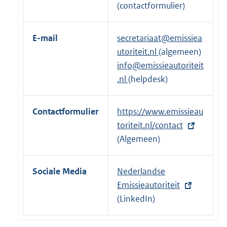
e
e
(contactformulier)
l
r
i
n
E-mail
secretariaat@emissiea
n
e
utoriteit.nl
(algemeen)
k
l
info@emissieautoriteit
:
i
.nl
(helpdesk)
n
k
Contactformulier
E
https://www.emissieau
:
x
toriteit.nl/contact
t
(Algemeen)
e
r
Sociale Media
E
Nederlandse
n
x
Emissieautoriteit
e
t
(LinkedIn)
l
e
i
r