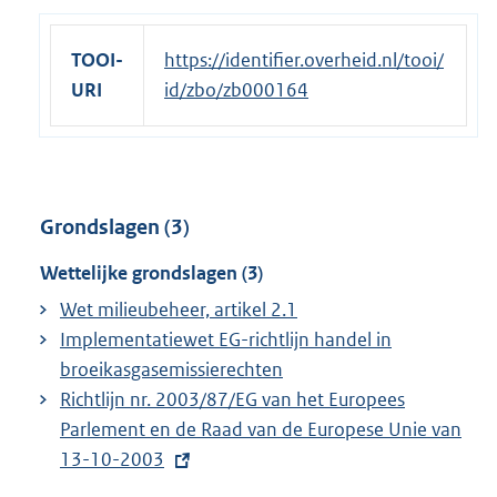
TOOI-
https://identifier.overheid.nl/tooi/
URI
id/zbo/zb000164
Grondslagen (3)
Wettelijke grondslagen (3)
Wet milieubeheer, artikel 2.1
Implementatiewet EG-richtlijn handel in
broeikasgasemissierechten
E
Richtlijn nr. 2003/87/EG van het Europees
x
Parlement en de Raad van de Europese Unie van
t
13-10-2003
e