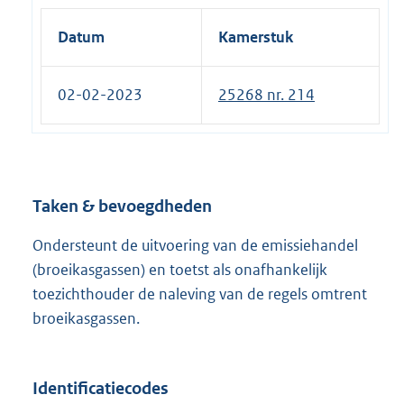
e
Datum
Kamerstuk
l
i
02-02-2023
25268 nr. 214
n
k
:
Taken & bevoegdheden
Ondersteunt de uitvoering van de emissiehandel
(broeikasgassen) en toetst als onafhankelijk
toezichthouder de naleving van de regels omtrent
broeikasgassen.
Identificatiecodes