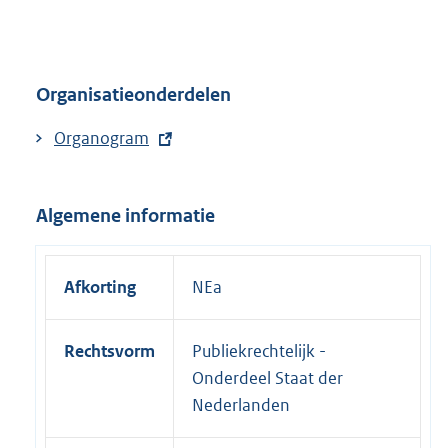
n
n
k
e
:
l
Organisatieonderdelen
i
n
E
Organogram
k
x
:
t
Algemene informatie
e
r
n
Afkorting
NEa
e
l
Rechtsvorm
Publiekrechtelijk -
i
Onderdeel Staat der
n
Nederlanden
k
: