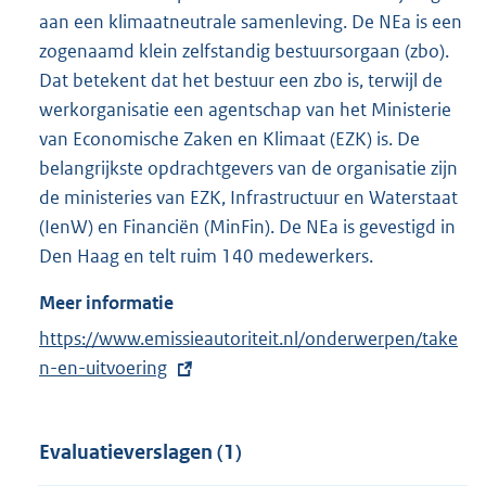
aan een klimaatneutrale samenleving. De NEa is een
zogenaamd klein zelfstandig bestuursorgaan (zbo).
Dat betekent dat het bestuur een zbo is, terwijl de
werkorganisatie een agentschap van het Ministerie
van Economische Zaken en Klimaat (EZK) is. De
belangrijkste opdrachtgevers van de organisatie zijn
de ministeries van EZK, Infrastructuur en Waterstaat
(IenW) en Financiën (MinFin). De NEa is gevestigd in
Den Haag en telt ruim 140 medewerkers.
Meer informatie
E
https://www.emissieautoriteit.nl/onderwerpen/take
x
n-en-uitvoering
t
e
Evaluatieverslagen (1)
r
n