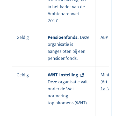
i
e
in het kader van de
n
r
Ambtenarenwet
k
n
2017.
:
e
l
Geldig
Pensioenfonds.
Deze
E
ABP
i
organisatie is
x
n
aangesloten bij een
t
k
pensioenfonds.
e
:
r
n
Geldig
E
WNT-instelling
Ministe
e
x
Deze organisatie valt
(Artikel 
l
t
onder de Wet
1a, WN
i
e
normering
n
r
topinkomens (WNT).
k
n
: