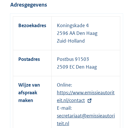
Adresgegevens
Bezoekadres
Koningskade 4
2596 AA Den Haag
Zuid-Holland
Postadres
Postbus 91503
2509 EC Den Haag
Wijze van
Online:
E
afspraak
https://www.emissieautorit
x
maken
eit.nl/contact
t
E-mail:
e
secretariaat@emissieautori
r
teit.nl
n