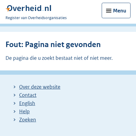
Menu
U
Register van Overheidsorganisaties
bent
nu
hier:
Fout: Pagina niet gevonden
De pagina die u zoekt bestaat niet of niet meer.
Over deze website
Contact
English
Help
Zoeken