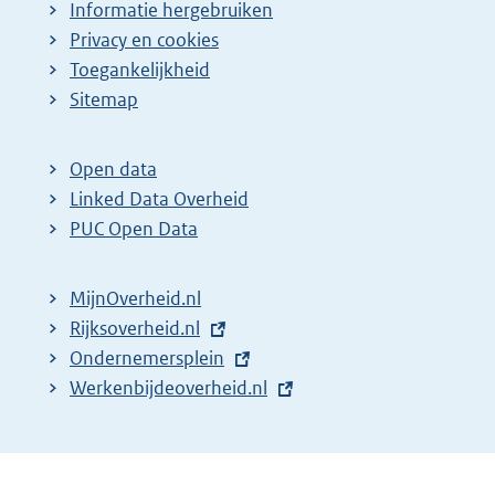
Informatie hergebruiken
Privacy en cookies
Toegankelijkheid
Sitemap
Open data
Linked Data Overheid
PUC Open Data
MijnOverheid.nl
E
Rijksoverheid.nl
x
E
Ondernemersplein
t
x
E
Werkenbijdeoverheid.nl
e
t
x
r
e
t
n
r
e