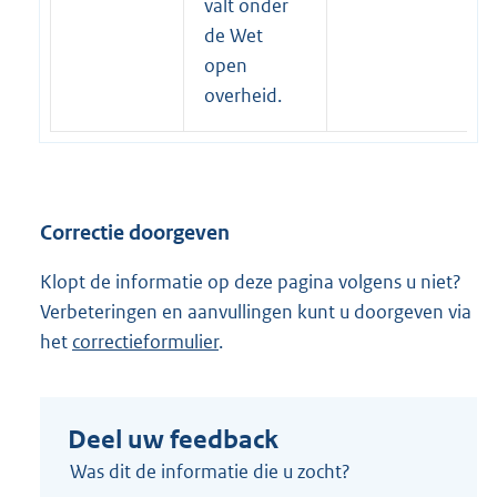
e
valt onder
r
de Wet
n
open
e
overheid.
l
i
n
k
Correctie doorgeven
:
Klopt de informatie op deze pagina volgens u niet?
Verbeteringen en aanvullingen kunt u doorgeven via
het
correctieformulier
.
Deel uw feedback
Was dit de informatie die u zocht?