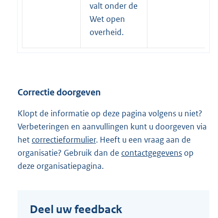
e
valt onder de
r
Wet open
n
overheid.
e
l
i
n
Correctie doorgeven
k
:
Klopt de informatie op deze pagina volgens u niet?
Verbeteringen en aanvullingen kunt u doorgeven via
het
correctieformulier
. Heeft u een vraag aan de
organisatie? Gebruik dan de
contactgegevens
op
deze organisatiepagina.
Deel uw feedback