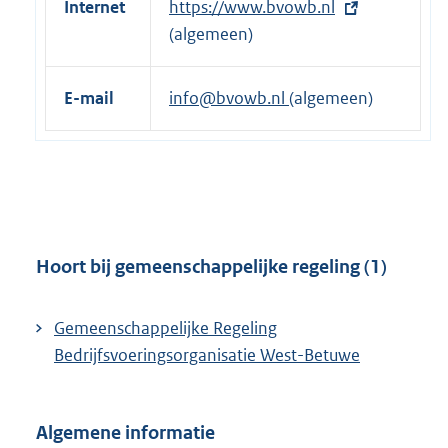
Internet
E
https://www.bvowb.nl
x
(algemeen)
t
e
E-mail
info@bvowb.nl
(algemeen)
r
n
e
l
i
n
Hoort bij gemeenschappelijke regeling (1)
k
:
Gemeenschappelijke Regeling
Bedrijfsvoeringsorganisatie West-Betuwe
Algemene informatie