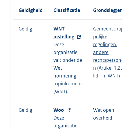
Geldigheid
Classificatie
Grondslag(en)
Geldig
E
WNT-
Gemeenschap
x
instelling
pelijke
t
Deze
regelingen,
e
organisatie
andere
r
valt onder de
rechtspersone
n
Wet
n (Artikel 1.2,
e
normering
lid 1h, WNT)
l
topinkomens
i
(WNT).
n
k
Geldig
E
Woo
Wet open
:
x
Deze
overheid
t
organisatie