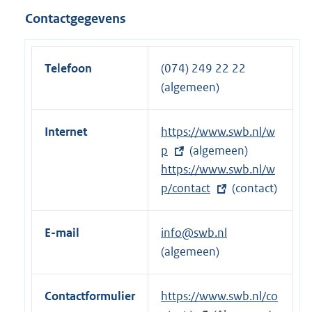
n
n
Contactgegevens
k
e
:
l
i
Telefoon
(074) 249 22 22
n
(algemeen)
k
:
Internet
E
https://www.swb.nl/w
x
p
(algemeen)
t
E
https://www.swb.nl/w
e
x
p/contact
(contact)
r
t
n
e
E-mail
info@swb.nl
e
r
(algemeen)
l
n
i
e
Contactformulier
E
https://www.swb.nl/co
n
l