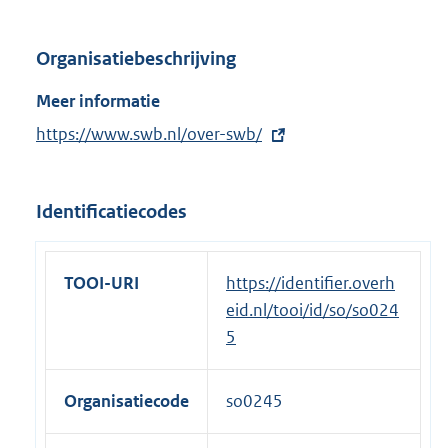
Organisatiebeschrijving
Meer informatie
E
https://www.swb.nl/over-swb/
x
t
Identificatiecodes
e
r
n
TOOI-URI
https://identifier.overh
e
eid.nl/tooi/id/so/so024
l
5
i
n
Organisatiecode
so0245
k
: