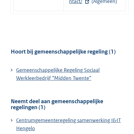
x
ntact/
(Algemeen)
k
i
t
:
n
e
k
r
:
n
e
l
Hoort bij gemeenschappelijke regeling (1)
i
n
Gemeenschappelijke Regeling Sociaal
k
Werkleerbedrijf “Midden Twente”
:
Neemt deel aan gemeenschappelijke
regelingen (1)
Centrumgemeenteregeling samenwerking I&IT
Hengelo