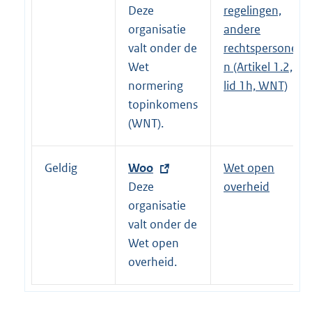
t
Deze
regelingen,
e
organisatie
andere
r
valt onder de
rechtspersone
n
Wet
n (Artikel 1.2,
e
normering
lid 1h, WNT)
l
topinkomens
i
(WNT).
n
k
Geldig
E
Woo
Wet open
:
x
Deze
overheid
t
organisatie
e
valt onder de
r
Wet open
n
overheid.
e
l