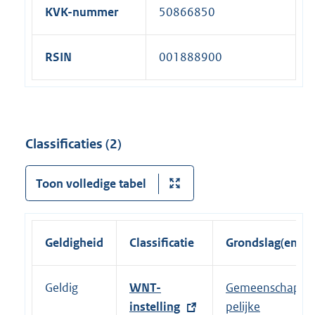
KVK-nummer
50866850
RSIN
001888900
Classificaties (2)
Toon volledige tabel
Geldigheid
Classificatie
Grondslag(en)
Geldig
E
WNT-
Gemeenschap
x
instelling
pelijke