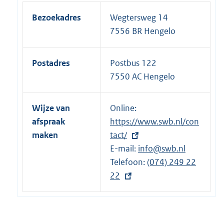
Bezoekadres
Wegtersweg 14
7556 BR Hengelo
Postadres
Postbus 122
7550 AC Hengelo
Wijze van
Online:
E
afspraak
https://www.swb.nl/con
x
maken
tact/
t
E-mail:
e
info@swb.nl
Telefoon:
r
E
(074) 249 22
22
n
x
e
t
l
e
i
r