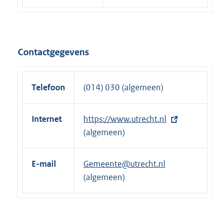
Contactgegevens
Telefoon
(014) 030 (algemeen)
Internet
E
https://www.utrecht.nl
x
(algemeen)
t
e
E-mail
Gemeente@utrecht.nl
r
(algemeen)
n
e
l