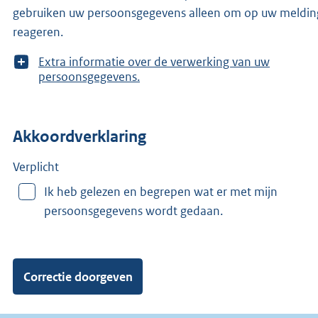
gebruiken uw persoonsgegevens alleen om op uw meldin
reageren.
T
Extra informatie over de verwerking van uw
o
persoonsgegevens.
o
n
m
Akkoordverklaring
e
e
r
Verplicht
v
Ik heb gelezen en begrepen wat er met mijn
a
persoonsgegevens wordt gedaan.
n
: