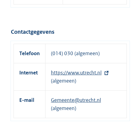
Contactgegevens
Telefoon
(014) 030 (algemeen)
Internet
E
https://www.utrecht.nl
x
(algemeen)
t
e
E-mail
Gemeente@utrecht.nl
r
(algemeen)
n
e
l