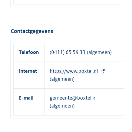
Contactgegevens
Telefoon
(0411) 65 59 11 (algemeen)
Internet
E
https://www.boxtel.nl
x
(algemeen)
t
e
E-mail
gemeente@boxtel.nl
r
(algemeen)
n
e
l