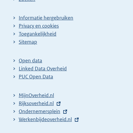
Informatie hergebruiken
Privacy en cookies
Toegankelijkheid
Sitemap
Open data
Linked Data Overheid
PUC Open Data
MijnOverheid.nl
E
Rijksoverheid.nl
x
E
Ondernemersplein
t
x
E
Werkenbijdeoverheid.nl
e
t
x