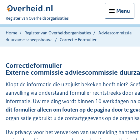
Menu
U
Register van Overheidsorganisaties
bent
nu
Home
Register van Overheidsorganisaties
Adviescommissie
hier:
duurzame scheepsbouw
Correctie Formulier
Correctieformulier
Externe commissie adviescommissie duur
Klopt de informatie die u zojuist bekeken heeft niet? Gee
aanvulling via onderstaand formulier rechtstreeks door a
informatie. Uw melding wordt binnen 10 werkdagen na o
dit formulier alleen om fouten op de pagina door te gev
organisatie gebruikt u de contactgegevens op de organisa
Uw privacy: voor het verwerken van uw melding hanteert 