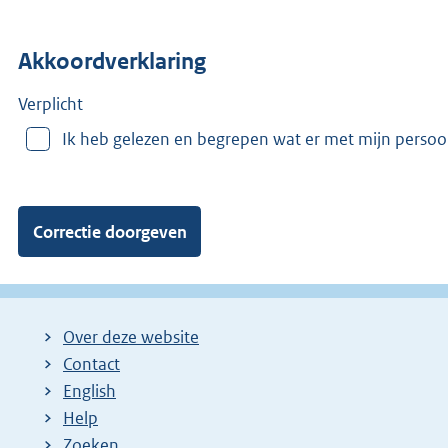
o
n
Akkoordverklaring
m
e
e
Verplicht
r
Ik heb gelezen en begrepen wat er met mijn perso
v
a
n
:
Over deze website
Contact
English
Help
Zoeken