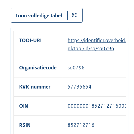
Toon volledige tabel
TOOI-URI
https://identifier.overheid.
nl/tooi/id/so/so0796
Organisatiecode
so0796
KVK-nummer
57735654
OIN
00000001852712716000
RSIN
852712716