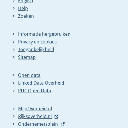
English
Help
Zoeken
Informatie hergebruiken
Privacy en cookies
Toegankelijkheid
Sitemap
Open data
Linked Data Overheid
PUC Open Data
MijnOverheid.nl
E
Rijksoverheid.nl
x
E
Ondernemersplein