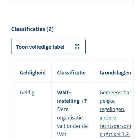
Classificaties (2)
Toon volledige tabel
Geldigheid
Classificatie
Grondslag(en)
Geldig
E
WNT-
Gemeenschap
x
instelling
pelijke
t
Deze
regelingen,
e
organisatie
andere
r
valt onder de
rechtspersone
n
Wet
n (Artikel 1.2,