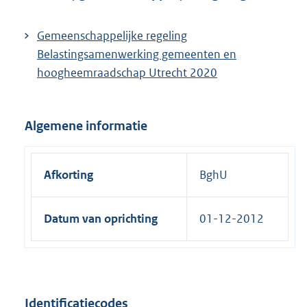
i
n
Gemeenschappelijke regeling
k
Belastingsamenwerking gemeenten en
:
hoogheemraadschap Utrecht 2020
Algemene informatie
Afkorting
BghU
Datum van oprichting
01-12-2012
Identificatiecodes