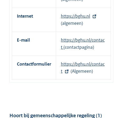
Internet
E
https://bghu.nl
x
(algemeen)
t
e
E-mail
https://bghu.nl/contac
r
t
(contactpagina)
n
e
Contactformulier
E
https://bghu.nl/contac
l
x
t
(Algemeen)
i
t
n
e
k
r
:
n
e
l
Hoort bij gemeenschappelijke regeling (1)