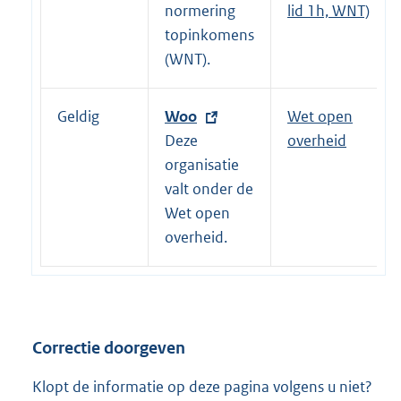
e
normering
lid 1h, WNT)
l
topinkomens
i
(WNT).
n
k
Geldig
E
Woo
Wet open
:
x
Deze
overheid
t
organisatie
e
valt onder de
r
Wet open
n
overheid.
e
l
i
n
Correctie doorgeven
k
:
Klopt de informatie op deze pagina volgens u niet?