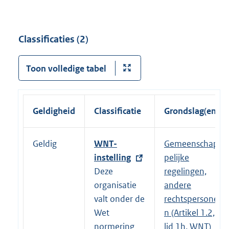
Classificaties (2)
Toon volledige tabel
Geldigheid
Classificatie
Grondslag(en)
Geldig
E
WNT-
Gemeenschap
x
instelling
pelijke
t
Deze
regelingen,
e
organisatie
andere
r
valt onder de
rechtspersone
n
Wet
n (Artikel 1.2,
e
normering
lid 1h, WNT)