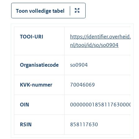
Toon volledige tabel
TOOI-URI
https://identifier.overheid.
nl/tooi/id/so/so0904
Organisatiecode
so0904
KVK-nummer
70046069
OIN
00000001858117630000
RSIN
858117630