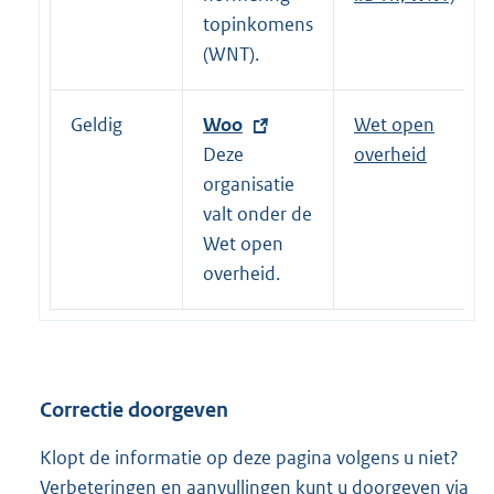
l
topinkomens
i
(WNT).
n
k
Geldig
E
Woo
Wet open
:
x
Deze
overheid
t
organisatie
e
valt onder de
r
Wet open
n
overheid.
e
l
i
n
Correctie doorgeven
k
:
Klopt de informatie op deze pagina volgens u niet?
Verbeteringen en aanvullingen kunt u doorgeven via