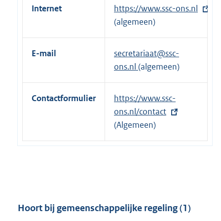
Internet
E
https://www.ssc-ons.nl
x
(algemeen)
t
e
E-mail
secretariaat@ssc-
r
ons.nl
(algemeen)
n
e
Contactformulier
E
https://www.ssc-
l
x
ons.nl/contact
i
t
(Algemeen)
n
e
k
r
:
n
e
l
i
Hoort bij gemeenschappelijke regeling (1)
n