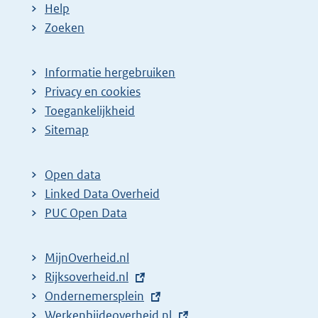
Help
Zoeken
Informatie hergebruiken
Privacy en cookies
Toegankelijkheid
Sitemap
Open data
Linked Data Overheid
PUC Open Data
MijnOverheid.nl
E
Rijksoverheid.nl
x
E
Ondernemersplein
t
x
E
Werkenbijdeoverheid.nl