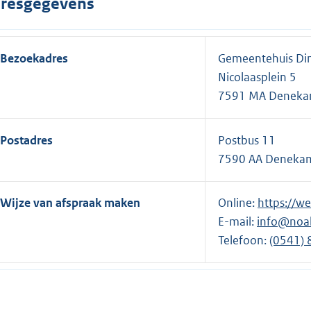
resgegevens
Bezoekadres
Gemeentehuis Di
Nicolaasplein 5
7591 MA Denek
Postadres
Postbus 11
7590 AA Deneka
Wijze van afspraak maken
Online:
E
https://w
E-mail:
info@noab
x
Telefoon:
t
E
(0541) 
e
x
r
t
n
e