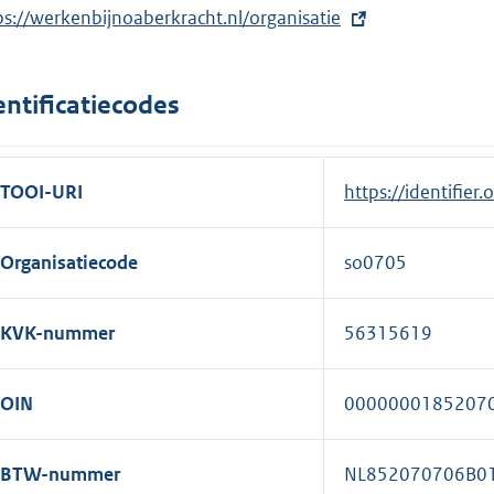
ps://werkenbijnoaberkracht.nl/organisatie
entificatiecodes
TOOI-URI
https://identifier
Organisatiecode
so0705
KVK-nummer
56315619
OIN
0000000185207
BTW-nummer
NL852070706B0