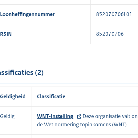
Loonheffingennummer
852070706L01
RSIN
852070706
assificaties (2)
Geldigheid
Classificatie
Geldig
E
WNT-instelling
Deze organisatie valt o
x
de Wet normering topinkomens (WNT).
t