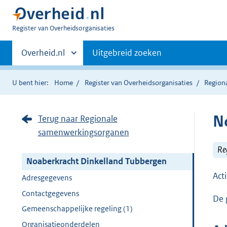
U
Register van Overheidsorganisaties
bent
Primaire
nu
Andere
Overheid.nl
Uitgebreid zoeken
hier:
sites
navigatie
binnen
U bent hier:
Home
Register van Overheidsorganisaties
Region
N
Terug naar Regionale
samenwerkingsorganen
Re
Noaberkracht Dinkelland Tubbergen
Act
Adresgegevens
Contactgegevens
De 
Gemeenschappelijke regeling (1)
Organisatieonderdelen