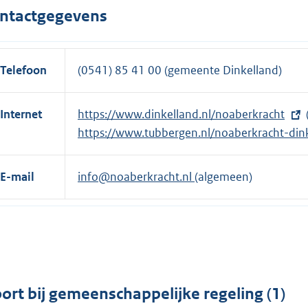
e
r
ntactgegevens
l
n
i
e
n
l
Telefoon
(0541) 85 41 00 (gemeente Dinkelland)
k
i
:
n
Internet
E
https://www.dinkelland.nl/noaberkracht
k
x
E
https://www.tubbergen.nl/noaberkracht-din
:
t
x
e
t
E-mail
info@noaberkracht.nl
(algemeen)
r
e
n
r
e
n
l
e
i
l
n
i
ort bij gemeenschappelijke regeling (1)
k
n