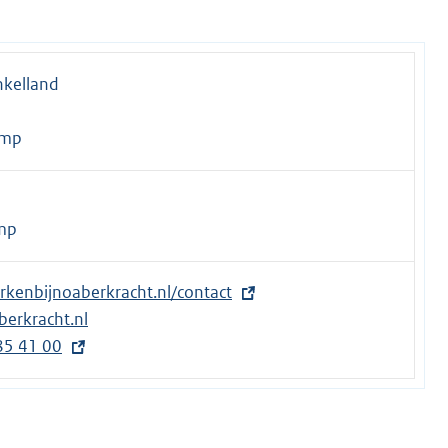
nkelland
amp
mp
erkenbijnoaberkracht.nl/contact
erkracht.nl
85 41 00