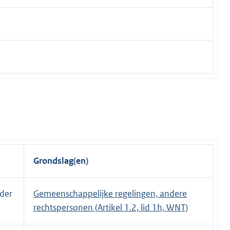
Grondslag(en)
nder
Gemeenschappelijke regelingen, andere
rechtspersonen (Artikel 1.2, lid 1h, WNT)