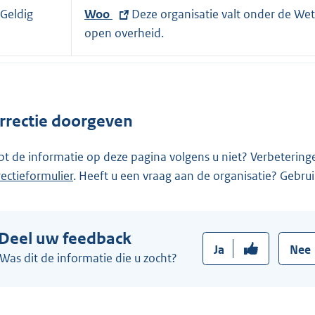
e
Geldig
E
Woo
Deze organisatie valt onder de Wet
r
x
open overheid.
n
t
e
e
l
r
i
n
rrectie doorgeven
n
e
k
l
pt de informatie op deze pagina volgens u niet? Verbetering
:
i
rectieformulier
. Heeft u een vraag aan de organisatie? Gebru
n
k
:
Deel uw feedback
Ja
Nee
Was dit de informatie die u zocht?