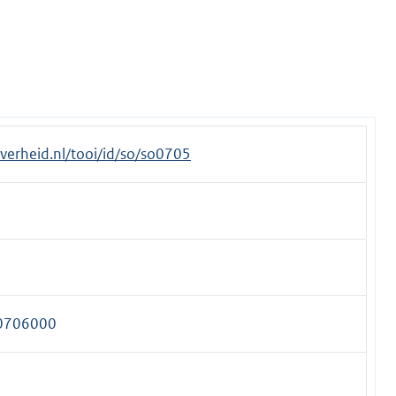
.overheid.nl/tooi/id/so/so0705
0706000
1